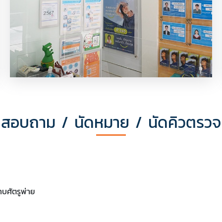
สอบถาม / นัดหมาย / นัดคิวตรวจ
คลินิกทำฟันในย่านเยาวราช
บศัตรูพ่าย