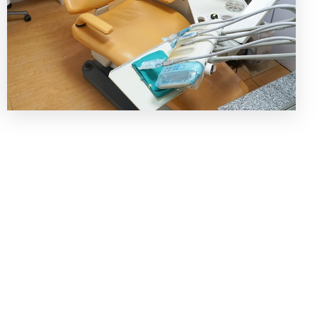
คลินิกทันตกรรม-405-เด็นทัล