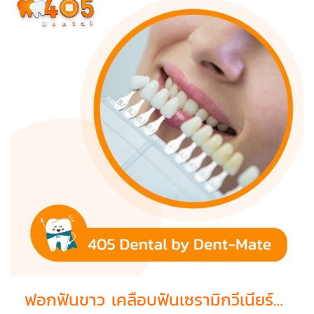
ฟอกฟันขาว เคลือบฟันเซรามิกวีเนียร์ราคาพิเศษ