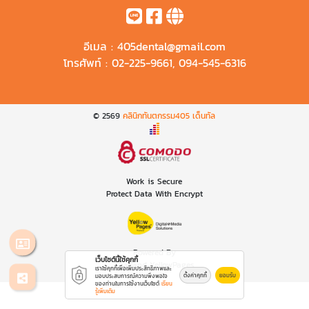
อีเมล :
405dental@gmail.com
โทรศัพท์ :
02-225-9661
,
094-545-6316
© 2569
คลินิกทันตกรรม405 เด็นทัล
Work is Secure
Protect Data With Encrypt
Powered By
เว็บไซต์นี้ใช้คุกกี้
Thailand YellowPages
เราใช้คุกกี้เพื่อเพิ่มประสิทธิภาพและ
ตั้งค่าคุกกี้
ยอมรับ
มอบประสบการณ์ความพึงพอใจ
ของท่านในการใช้งานเว็บไซต์
เรียน
รู้เพิ่มเติม