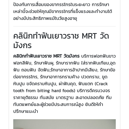
ป้องกันการเสื่อมของขากรรไกรในระยะยาว การรักษา
เหล่านี้จะช่วยให้คุณมีขากรรไกรที่แข็งแรงและทำงานได้
อย่างมีประสิทธิภาพแม้ในวัยสูงอายุ
คลินิกทำฟันเยาวราช MRT วัด
มังกร
คลินิกทำฟันเยาวราช MRT วัดมังกร
บริการฟอกฟันขาว
ฟอกสีฟัน, รักษาฟันผุ, รักษารากฟัน ใส่รากฟันเทียม,อุด
ฟัน ถอนฟัน จัดฟัน,รักษาอาการอ้าปากมีเสียง, รักษาข้อ
ต่อขากรรไกร, รักษาอาการกรามค้าง ปวดกราม, ขูด
หินปูน ขจัดคราบหินปูน, ผ่าฟันคุด, ฟันแตก (Crack
tooth from biting hard foods) บริการดีครบวงจร
ราคายุติธรรม ทันสมัย มาตรฐาน สะอาดปลอดภัย ทีม
ทันตแพทย์และผู้ช่วยมีประสบการณ์สูง ยินดีให้คำ
ปรึกษาแนะนำ