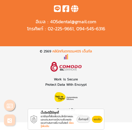
อีเมล :
405dental@gmail.com
โทรศัพท์ :
02-225-9661
,
094-545-6316
© 2569
คลินิกทันตกรรม405 เด็นทัล
Work is Secure
Protect Data With Encrypt
Powered By
เว็บไซต์นี้ใช้คุกกี้
Thailand YellowPages
เราใช้คุกกี้เพื่อเพิ่มประสิทธิภาพและ
ตั้งค่าคุกกี้
ยอมรับ
มอบประสบการณ์ความพึงพอใจ
ของท่านในการใช้งานเว็บไซต์
เรียน
รู้เพิ่มเติม