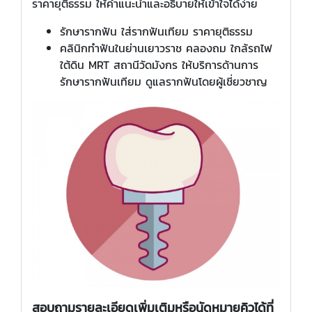
ราคายุติธรรม ให้คำแนะนำและอธิบายให้เข้าใจได้ง่าย
รักษารากฟัน ใส่รากฟันเทียม ราคายุติธรรม
คลินิกทำฟันในย่านเยาวราช คลองถม ใกล้รถไฟ
ใต้ดิน MRT สถานีวัดมังกร ให้บริการด้านการ
รักษารากฟันเทียม ดูแลรากฟันโดยผู้เชี่ยวชาญ
สอบถามรายละเอียดเพิ่มเติมหรือนัดหมายคิวได้ที่